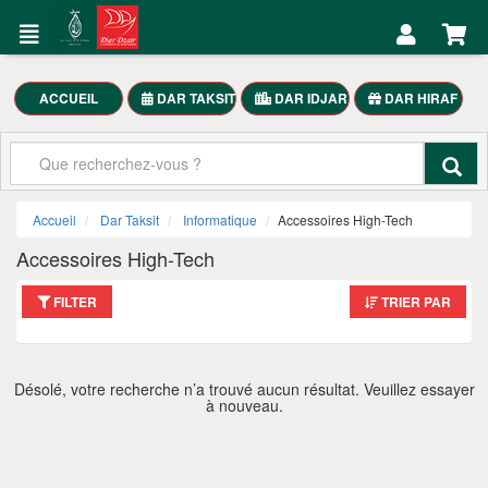
DAR
Mon
TAKSIT
Compte
Électroménager
ACCUEIL
DAR TAKSIT
DAR IDJAR
DAR HIRAF
Accueil
Meubles
Maison
Mon
SmartPhones
Compte
Accueil
Dar Taksit
Informatique
Accessoires High-Tech
Motocycle
Accessoires High-Tech
العربية
FILTER
TRIER PAR
DAR
TAKSIT
Désolé, votre recherche n’a trouvé aucun résultat. Veuillez essayer
à nouveau.
Appelez-