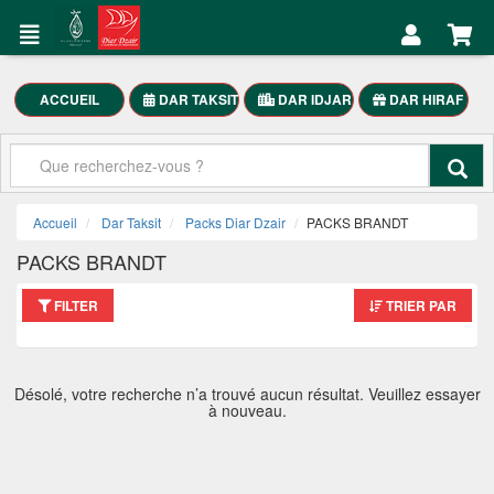
DAR
Mon
TAKSIT
Compte
Électroménager
ACCUEIL
DAR TAKSIT
DAR IDJAR
DAR HIRAF
Accueil
Meubles
Maison
Mon
SmartPhones
Compte
Accueil
Dar Taksit
Packs Diar Dzair
PACKS BRANDT
Motocycle
PACKS BRANDT
العربية
FILTER
TRIER PAR
DAR
TAKSIT
Désolé, votre recherche n’a trouvé aucun résultat. Veuillez essayer
à nouveau.
Appelez-