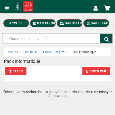
DAR
Mon
TAKSIT
Compte
Électroménager
ACCUEIL
DAR TAKSIT
DAR IDJAR
DAR HIRAF
Accueil
Meubles
Maison
Mon
SmartPhones
Compte
Accueil
Dar Taksit
Packs Diar Dzair
Pack informatique
Motocycle
Pack informatique
العربية
FILTER
TRIER PAR
DAR
TAKSIT
Désolé, votre recherche n’a trouvé aucun résultat. Veuillez essayer
à nouveau.
Appelez-