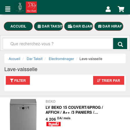
DAR
Mon
TAKSIT
Compte
Électroménager
ACCUEIL
DAR TAKSIT
DAR IDJAR
DAR HIRAF
Accueil
Meubles
Maison
Mon
SmartPhones
Compte
Accueil
Dar Taksit
Electroménager
Lave-vaisselle
Motocycle
Lave-vaisselle
العربية
FILTER
TRIER PAR
DAR
TAKSIT
BEKO
LV BEKO 15 COUVERT/6PROG /
AFFICH / A++ /3 PANIERS /
PROSMA BDFN26420SQ
DA/ mois
4 206
Appelez-