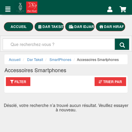
DAR
Mon
TAKSIT
Compte
Électroménager
ACCUEIL
DAR TAKSIT
DAR IDJAR
DAR HIRAF
Accueil
Meubles
Maison
Mon
SmartPhones
Compte
Accueil
Dar Taksit
SmartPhones
Accessoires Smartphones
Motocycle
Accessoires Smartphones
العربية
FILTER
TRIER PAR
DAR
TAKSIT
Désolé, votre recherche n’a trouvé aucun résultat. Veuillez essayer
à nouveau.
Appelez-