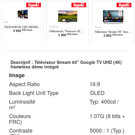
IRIS
Thomson
TELEVISEUR LED 65G5010
Stream
DA/ mois
3 942
UHD GOOGLE TV GRIS P
Téléviseurs Thomson 42
Téléviseur Stream 65" Google
DA/ mois
65G5010
1 900
DA/ mois
Pouces Full HD LED
3 802
TV Sound Pro QLED UHD
42TG8A11
(4K)
Descriptif : Téléviseur Stream 65" Google TV UHD (4K)
frameless démo intégré
Image
Aspect Ratio 16:9
Back Light Unit Type DLED
Luminosité Typ: 400cd /
m²
Couleurs 1.07G (8 bits +
FRC)
Contraste 5000 : 1 (Typ.)