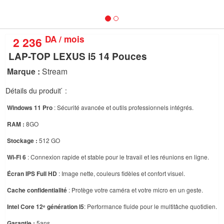
nous
Aide
DA / mois
2 236
LAP-TOP LEXUS i5 14 Pouces
Marque :
Stream
Détails du produit ́ :
Windows 11 Pro
: Sécurité avancée et outils professionnels intégrés.
RAM :
8GO
Stockage :
512 GO
Wi-Fi 6
: Connexion rapide et stable pour le travail et les réunions en ligne.
Écran IPS Full HD
: Image nette, couleurs fidèles et confort visuel.
Cache confidentialité
: Protège votre caméra et votre micro en un geste.
Intel Core 12ᵉ génération
I5
: Performance fluide pour le multitâche quotidien.
Garantie :
5ans