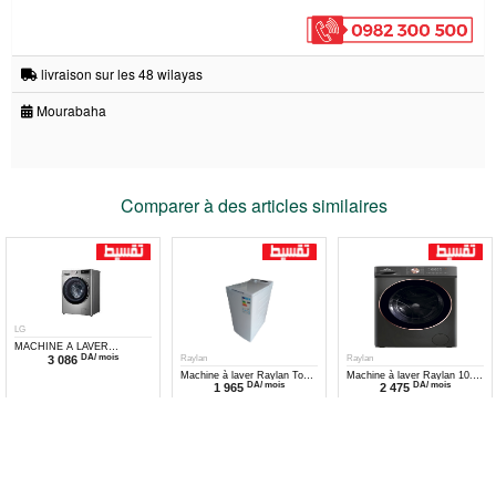
livraison sur les 48 wilayas
Mourabaha
Comparer à des articles similaires
LG
MACHINE A LAVER
DA/ mois
Raylan
Raylan
3 086
WMF/10,5KG VMC
F4V5RYP2T
Machine à laver Raylan Top
Machine à laver Raylan 10.5
DA/ mois
DA/ mois
1 965
2 475
européenne RWM-DE 7,5
kg 1400tr Inverter WMM/FLN
1200 W
10.5 S