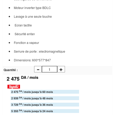
Moteur inverter type BDLC
Lavage à une seule touche
Ecran tactile
Sécurité enfan
Fonction a vapeur
Serrure de porte : electromagnetique
Dimensions: 600*577*847
Quantité :
DA / mois
2 475
DA
2 475
/ mois jusqu'à 60 mois
DA
2 939
/ mois jusqu'à 48 mois
DA
3 729
/ mois jusqu'à 36 mois
DA
5 355
/ mois jusqu'à 24 mois