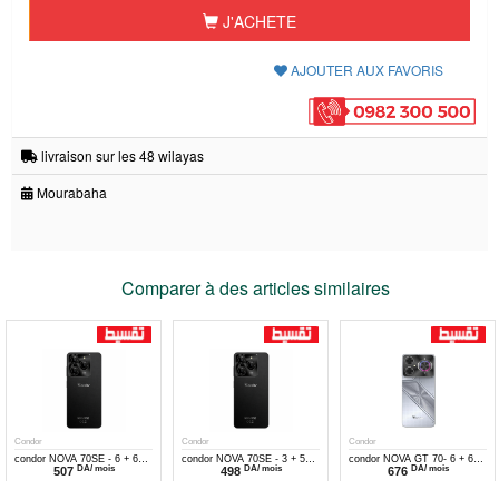
J'ACHETE
AJOUTER AUX FAVORIS
livraison sur les 48 wilayas
Mourabaha
Comparer à des articles similaires
Condor
Condor
Condor
condor NOVA 70SE - 6 + 6
condor NOVA 70SE - 3 + 5
condor NOVA GT 70- 6 + 6
DA/ mois
DA/ mois
DA/ mois
507
498
676
Go - 128 Go - BLACK
Go - 128 Go - Black
Go - 256 Go - Silver