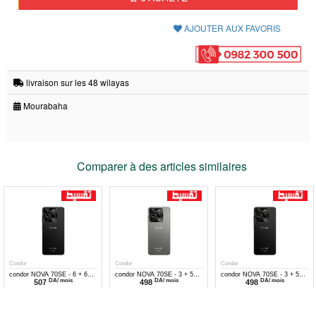
AJOUTER AUX FAVORIS
livraison sur les 48 wilayas
Mourabaha
Comparer à des articles similaires
Condor
Condor
Condor
condor NOVA 70SE - 6 + 6
condor NOVA 70SE - 3 + 5
condor NOVA 70SE - 3 + 5
DA/ mois
DA/ mois
DA/ mois
507
498
498
Go - 128 Go - BLACK
Go - 128 Go - Titanium
Go - 128 Go - Black